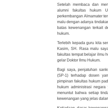
Setelah membaca dan meny
alumni fakultas hukum 
perkembangan Almamater terci
malu dengan adanya tindak
batas kewenangan terkait d
hukum.
Terlebih kepada guru kita s
Kasim, SH. Rasa malu saya 
fakultas tempat belajar ilm
gelar Doktor Ilmu Hukum.
Bagi saya, penjatuhan sanks
(SP-1) terhadap dosen yan
pimpinan fakultas hukum pad
hukum administrasi negara y
menuntut bahwa setiap tind
kewenangan yang jelas dala
Ketiadaan dasar kewenanga