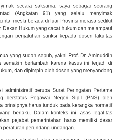
imak secara saksama, saya sebagai seorang
Untad (Angkatan 91) yang selalu menyimak
nta meski berada di luar Provinsi merasa sedikit
an Dekan Hukum yang cacat hukum dan melampaui
engan penjatuhan sanksi kepada dosen fakultas
emua yang sudah sepuh, yakni Prof. Dr. Aminuddin
semakin bertambah karena kasus ini terjadi di
u hukum, dan dipimpin oleh dosen yang menyandang
i administratif berupa Surat Peringatan Pertama
g berstatus Pegawai Negeri Sipil (PNS) oleh
a prinsipnya harus tunduk pada kerangka normatif
ang berlaku. Dalam konteks ini, asas legalitas
akan pejabat pemerintahan harus memiliki dasar
m peraturan perundang-undangan.
n yang eksplisit atau pelampauan kewenangan