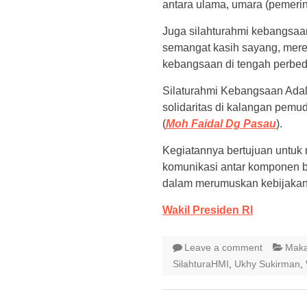
antara ulama, umara (pemerin
Juga silahturahmi kebangs
semangat kasih sayang, mer
kebangsaan di tengah perbe
Silaturahmi Kebangsaan Adal
solidaritas di kalangan pemu
(
Moh Faidal Dg Pasau
).
Kegiatannya bertujuan untuk
komunikasi antar komponen 
dalam merumuskan kebijakan 
Wakil Presiden RI
Leave a comment
Maka
SilahturaHMI
,
Ukhy Sukirman
,