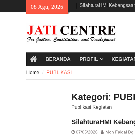
Skip
SilahturaHMI Kebangsaa
08 Agu, 2026
to
content
BERANDA
PROFIL
KEGIATA
Home
Home
PUBLIKASI
Kategori:
PUB
Publikasi Kegiatan
SilahturaHMI Keban
07/05/2026
Moh Faidal Dg