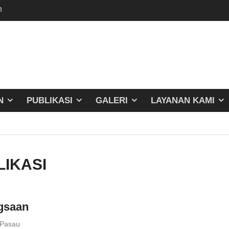
n
N
PUBLIKASI
GALERI
LAYANAN KAMI
LIKASI
gsaan
 Pasau