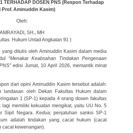
 1 TERHADAP DOSEN PNS
(Respon Terhadap
i Prof. Aminuddin Kasim)
Oleh:
AMRAYADI, SH., MH
kultas Hukum Untad Angkatan 91 )
ni yang ditulis oleh Aminuddin Kasim dalam media
dul “
Menakar Keabsahan Tindakan Pengenaan
 PNS”
edisi Jumat, 10 April 2026, memantik minat
spon dari opini Aminuddin Kasim tersebut adalah:
n landasan oleh Dekan Fakultas Hukum dalam
ringatan 1 (SP-1) kepada 4 orang dosen fakultas
lagi memiliki kekuatan mengikat, yaitu UU No. 5
r Sipil Negara.
Kedua;
penjatuhan sanksi SP-1
um adalah tindakan yang cacat hukum (cacat
an cacat kewenangan).