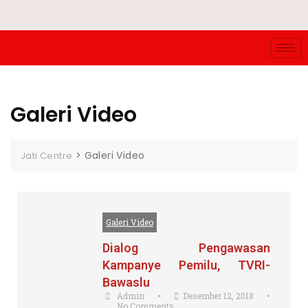
Galeri Video
>
Galeri Video
Jati Centre
Galeri Video
Dialog Pengawasan
Kampanye Pemilu, TVRI-
Bawaslu
Admin
•
Desember 12, 2018
•
No Comments