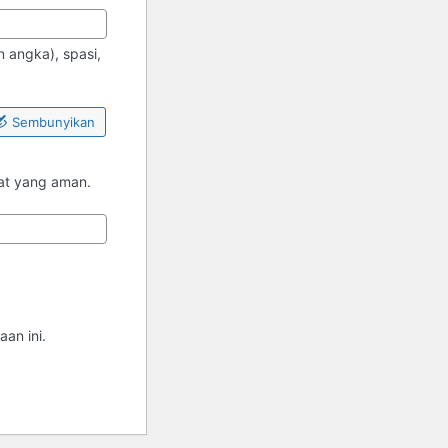
 angka), spasi,
Sembunyikan
pat yang aman.
an ini.