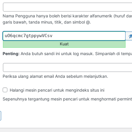
Nama Pengguna hanya boleh berisi karakter alfanumerik (huruf dan
garis bawah, tanda minus, titik, dan simbol @.
Kuat
Penting:
Anda butuh sandi ini untuk log masuk. Simpanlah di tem
Periksa ulang alamat email Anda sebelum melanjutkan.
Ketampakan
Halangi mesin pencari untuk mengindeks situs ini
di
Mesin
Sepenuhnya tergantung mesin pencari untuk menghormati perminta
Pencari