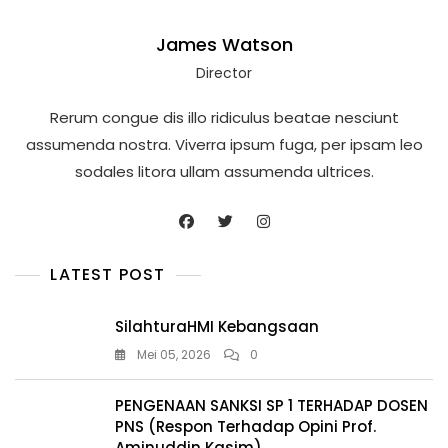
James Watson
Director
Rerum congue dis illo ridiculus beatae nesciunt
assumenda nostra. Viverra ipsum fuga, per ipsam leo
sodales litora ullam assumenda ultrices.
LATEST POST
SilahturaHMI Kebangsaan
Mei 05, 2026
0
PENGENAAN SANKSI SP 1 TERHADAP DOSEN
PNS (Respon Terhadap Opini Prof.
Aminuddin Kasim)