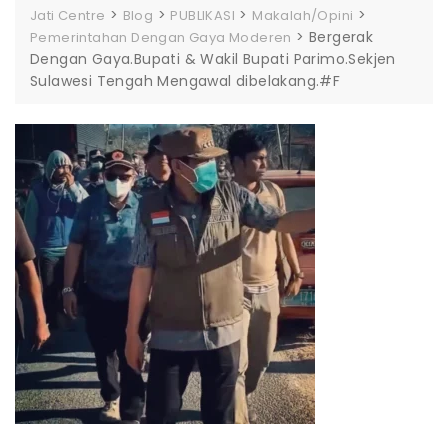
>
>
>
>
Jati Centre
Blog
PUBLIKASI
Makalah/Opini
>
Bergerak
Pemerintahan Dengan Gaya Moderen
Dengan Gaya.Bupati & Wakil Bupati Parimo.Sekjen
Sulawesi Tengah Mengawal dibelakang.#F