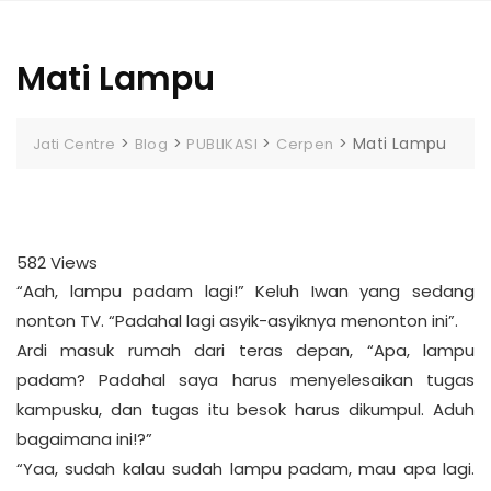
Mati Lampu
>
>
>
>
Mati Lampu
Jati Centre
Blog
PUBLIKASI
Cerpen
582
Views
“Aah, lampu padam lagi!” Keluh Iwan yang sedang
nonton TV. “Padahal lagi asyik-asyiknya menonton ini”.
Ardi masuk rumah dari teras depan, “Apa, lampu
padam? Padahal saya harus menyelesaikan tugas
kampusku, dan tugas itu besok harus dikumpul. Aduh
bagaimana ini!?”
“Yaa, sudah kalau sudah lampu padam, mau apa lagi.