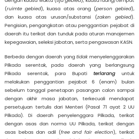
dengan kuasa waktu (
tijd gebied
), kuasa ruang/tempat
(
ruimte gebied
), kuasa atas orang (
person gebied
),
dan kuasa atas urusan/substansi (
zaken gebied
).
Pengisian, pengangkatan atau penggantian pejabat di
daerah itu terikat dan tunduk pada aturan manajemen
kepegawaian, seleksi jabatan, serta pengawasan KASN.
Berbeda dengan daerah yang
tidak
menyelenggarakan
Pilkada serentak, pada daerah yang berlangsung
Pilkada serentak, para Bupati
terlarang
untuk
melakukan penggantian pejabat 6 (enam) bulan
sebelum tanggal penetapan pasangan calon sampai
dengan akhir masa jabatan, terkecuali mendapat
persetujuan tertulis dari Menteri (Pasal 71 ayat 2 UU
Pilkada). Di daerah penyelenggara Pilkada, terikat
dengan asas dan norma UU Pilkada, terikat dengan
asas bebas dan adil (
free and fair election
), terikat