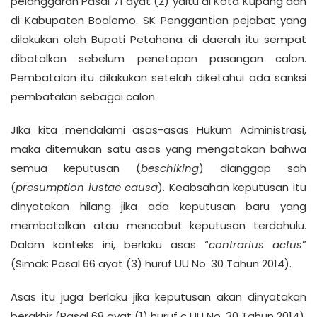
pelanggaran Pasal 71 ayat (2) yaitu di Kota Kupang dan
di Kabupaten Boalemo. SK Penggantian pejabat yang
dilakukan oleh Bupati Petahana di daerah itu sempat
dibatalkan sebelum penetapan pasangan calon.
Pembatalan itu dilakukan setelah diketahui ada sanksi
pembatalan sebagai calon.
JIka kita mendalami asas-asas Hukum Administrasi,
maka ditemukan satu asas yang mengatakan bahwa
semua keputusan (
beschiking
) dianggap sah
(
presumption iustae causa
). Keabsahan keputusan itu
dinyatakan hilang jika ada keputusan baru yang
membatalkan atau mencabut keputusan terdahulu.
Dalam konteks ini, berlaku asas “
contrarius actus
”
(Simak: Pasal 66 ayat (3) huruf UU No. 30 Tahun 2014).
Asas itu juga berlaku jika keputusan akan dinyatakan
berakhir (Pasal 68 ayat (1) huruf c UU No. 30 Tahun 2014).