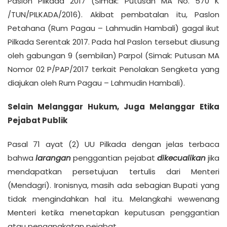
Paslon Pilkada 2017 (Simak: Putusan MA No. 570 K
/TUN/PILKADA/2016). Akibat pembatalan itu, Paslon
Petahana (Rum Pagau – Lahmudin Hambali) gagal ikut
Pilkada Serentak 2017. Pada hal Paslon tersebut diusung
oleh gabungan 9 (sembilan) Parpol (Simak: Putusan MA
Nomor 02 P/PAP/2017 terkait Penolakan Sengketa yang
diajukan oleh Rum Pagau – Lahmudin Hambali).
Selain Melanggar Hukum, Juga Melanggar Etika
Pejabat Publik
Pasal 71 ayat (2) UU Pilkada dengan jelas terbaca
bahwa
larangan
penggantian pejabat
dikecualikan
jika
mendapatkan persetujuan tertulis dari Menteri
(Mendagri). Ironisnya, masih ada sebagian Bupati yang
tidak mengindahkan hal itu. Melangkahi wewenang
Menteri ketika menetapkan keputusan penggantian
atau pengangkatan pejabat.