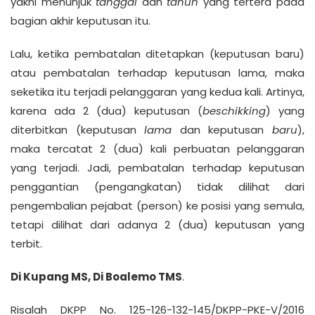
yakni menunjuk
tanggal
dan
tahun
yang tertera pada
bagian akhir keputusan itu.
Lalu, ketika pembatalan ditetapkan (keputusan baru)
atau pembatalan terhadap keputusan lama, maka
seketika itu terjadi pelanggaran yang kedua kali. Artinya,
karena ada 2 (dua) keputusan (
beschikking
) yang
diterbitkan (keputusan
lama
dan keputusan
baru
),
maka tercatat 2 (dua) kali perbuatan pelanggaran
yang terjadi. Jadi, pembatalan terhadap keputusan
penggantian (pengangkatan) tidak dilihat dari
pengembalian pejabat (person) ke posisi yang semula,
tetapi dilihat dari adanya 2 (dua) keputusan yang
terbit.
Di Kupang MS, Di Boalemo TMS
.
Risalah DKPP No. 125-126-132-145/DKPP-PKE-V/2016