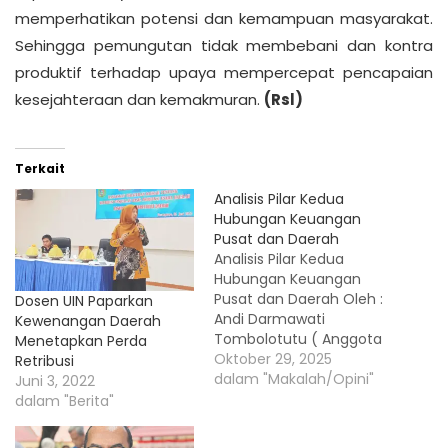
memperhatikan potensi dan kemampuan masyarakat.
Sehingga pemungutan tidak membebani dan kontra
produktif terhadap upaya mempercepat pencapaian
kesejahteraan dan kemakmuran.
(Rsl)
Terkait
Analisis Pilar Kedua
Hubungan Keuangan
Pusat dan Daerah
Analisis Pilar Kedua
Hubungan Keuangan
Pusat dan Daerah Oleh :
Dosen UIN Paparkan
Andi Darmawati
Kewenangan Daerah
Tombolotutu ( Anggota
Menetapkan Perda
Tim Asistensi Pemerintah
Oktober 29, 2025
Retribusi
Provinsi Sulteng ) JATI
dalam "Makalah/Opini"
Juni 3, 2022
CENTRE - Undang-
dalam "Berita"
Undang Nomor 1 Tahun
2022 tentang Hubungan