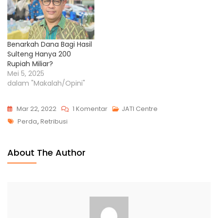
Keuangan Pemerintah
Pusat dan Daerah
(HKPD), implementasinya
bertujuan untuk
Benarkah Dana Bagi Hasil
memperkuat hubungan
Sulteng Hanya 200
fiskal antara pemerintah
Rupiah Miliar?
pusat dan daerah agar
Mei 5, 2025
lebih…
dalam "Makalah/Opini"
Mar 22, 2022
1 Komentar
JATI Centre
Perda
,
Retribusi
About The Author