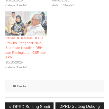
10/02/2025
06/02/2025
dalam "Berita"
dalam "Berita"
INISIATIF Kaukus DPRD
Provinsi Penghasil Nikel,
Suarakan Keadilan DBH
dan Peningkatan CSR dan
PPM
10/10/2025
dalam "Berita"
Berita
Navigasi
Previous
Next
DPRD Sulteng Dukung
DPRD Sulteng Soroti
pos