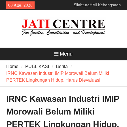
SilahturaHMI Kebangsaan
Skip
08 Agu, 2026
to
content
Menu
Home
PUBLIKASI
Berita
IRNC Kawasan Industri IMIP Morowali Belum Miliki
PERTEK Lingkungan Hidup, Harus Dievaluasi
IRNC Kawasan Industri IMIP
Morowali Belum Miliki
PERTEK Lingkungan Hidup,