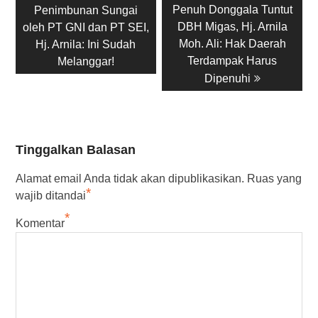
post:
post:
Penuh Donggala Tuntut
Penimbunan Sungai
DBH Migas, Hj. Arnila
oleh PT GNI dan PT SEI,
Moh. Ali: Hak Daerah
Hj. Arnila: Ini Sudah
Terdampak Harus
Melanggar!
Dipenuhi
Tinggalkan Balasan
Alamat email Anda tidak akan dipublikasikan.
Ruas yang
*
wajib ditandai
*
Komentar