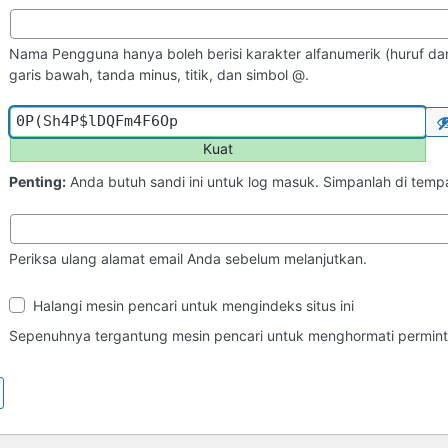
Nama Pengguna hanya boleh berisi karakter alfanumerik (huruf dan
garis bawah, tanda minus, titik, dan simbol @.
Kuat
Penting:
Anda butuh sandi ini untuk log masuk. Simpanlah di tem
Periksa ulang alamat email Anda sebelum melanjutkan.
Ketampakan
Halangi mesin pencari untuk mengindeks situs ini
di
Mesin
Sepenuhnya tergantung mesin pencari untuk menghormati perminta
Pencari