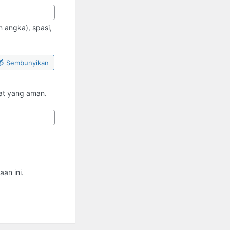
 angka), spasi,
Sembunyikan
pat yang aman.
an ini.