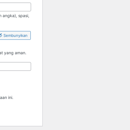
 angka), spasi,
Sembunyikan
pat yang aman.
an ini.