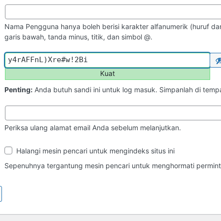
Nama Pengguna hanya boleh berisi karakter alfanumerik (huruf dan
garis bawah, tanda minus, titik, dan simbol @.
Kuat
Penting:
Anda butuh sandi ini untuk log masuk. Simpanlah di tem
Periksa ulang alamat email Anda sebelum melanjutkan.
Ketampakan
Halangi mesin pencari untuk mengindeks situs ini
di
Mesin
Sepenuhnya tergantung mesin pencari untuk menghormati perminta
Pencari