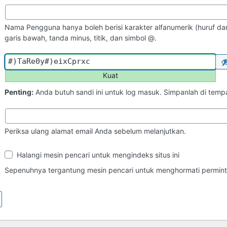
Nama Pengguna hanya boleh berisi karakter alfanumerik (huruf dan
garis bawah, tanda minus, titik, dan simbol @.
Kuat
Penting:
Anda butuh sandi ini untuk log masuk. Simpanlah di tem
Periksa ulang alamat email Anda sebelum melanjutkan.
Ketampakan
Halangi mesin pencari untuk mengindeks situs ini
di
Mesin
Sepenuhnya tergantung mesin pencari untuk menghormati perminta
Pencari