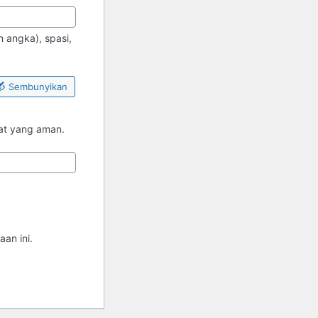
 angka), spasi,
Sembunyikan
pat yang aman.
an ini.