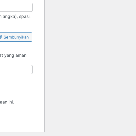
 angka), spasi,
Sembunyikan
pat yang aman.
an ini.