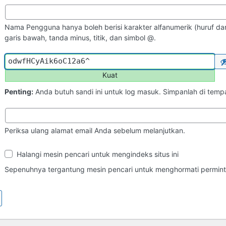
Nama Pengguna hanya boleh berisi karakter alfanumerik (huruf dan
garis bawah, tanda minus, titik, dan simbol @.
Kuat
Penting:
Anda butuh sandi ini untuk log masuk. Simpanlah di tem
Periksa ulang alamat email Anda sebelum melanjutkan.
Ketampakan
Halangi mesin pencari untuk mengindeks situs ini
di
Mesin
Sepenuhnya tergantung mesin pencari untuk menghormati perminta
Pencari