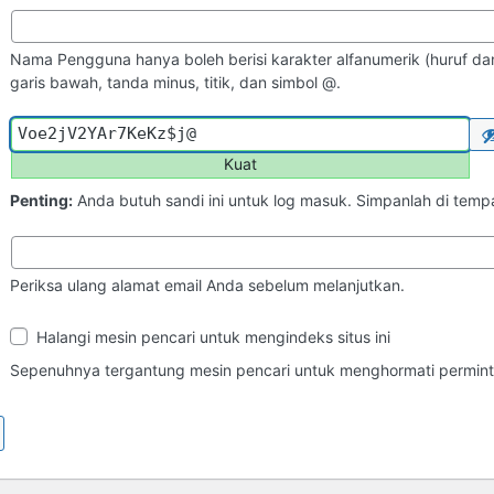
Nama Pengguna hanya boleh berisi karakter alfanumerik (huruf dan
garis bawah, tanda minus, titik, dan simbol @.
Kuat
Penting:
Anda butuh sandi ini untuk log masuk. Simpanlah di tem
Periksa ulang alamat email Anda sebelum melanjutkan.
Ketampakan
Halangi mesin pencari untuk mengindeks situs ini
di
Mesin
Sepenuhnya tergantung mesin pencari untuk menghormati perminta
Pencari