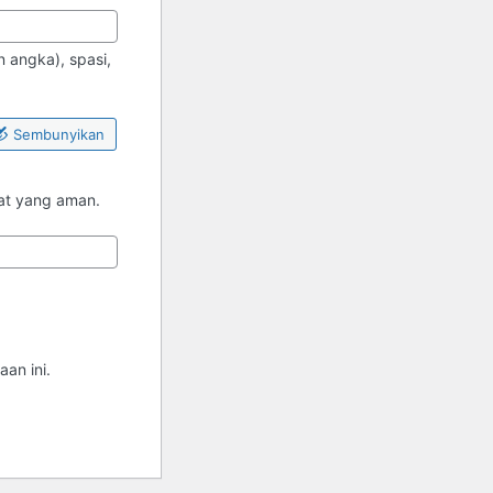
 angka), spasi,
Sembunyikan
pat yang aman.
an ini.