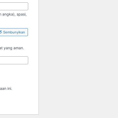
 angka), spasi,
Sembunyikan
pat yang aman.
an ini.