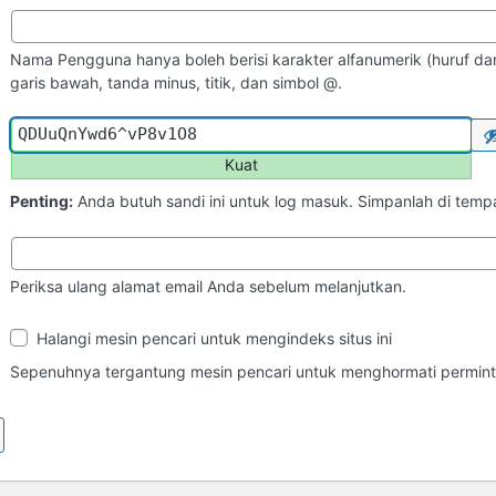
Nama Pengguna hanya boleh berisi karakter alfanumerik (huruf dan
garis bawah, tanda minus, titik, dan simbol @.
Kuat
Penting:
Anda butuh sandi ini untuk log masuk. Simpanlah di tem
Periksa ulang alamat email Anda sebelum melanjutkan.
Ketampakan
Halangi mesin pencari untuk mengindeks situs ini
di
Mesin
Sepenuhnya tergantung mesin pencari untuk menghormati perminta
Pencari